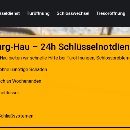
sseldienst
Türöffnung
Schlosswechsel
Tresoröffnung
rg-Hau – 24h Schlüsselnotdiens
Hau bieten wir schnelle Hilfe bei Türöffnungen, Schlossproblem
 ohne unnötige Schäden
auch an Wochenenden
schlösser
 Schließsystemen