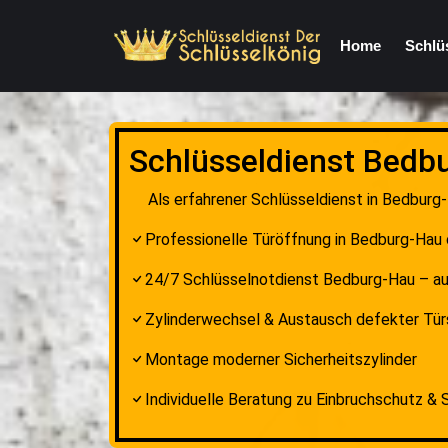
Home
Schlü
Schlüsseldienst Bedbu
Als erfahrener Schlüsseldienst in Bedburg-
Professionelle Türöffnung in Bedburg-Hau
24/7 Schlüsselnotdienst Bedburg-Hau – 
Zylinderwechsel & Austausch defekter Tür
Montage moderner Sicherheitszylinder
Individuelle Beratung zu Einbruchschutz &