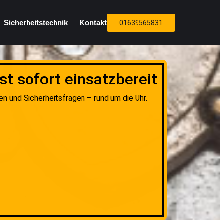
Sicherheitstechnik
Kontakt
01639565831
t sofort einsatzbereit
en und Sicherheitsfragen – rund um die Uhr.