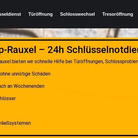
sseldienst
Türöffnung
Schlosswechsel
Tresoröffnung
p-Rauxel – 24h Schlüsselnotdien
auxel bieten wir schnelle Hilfe bei Türöffnungen, Schlossproble
l ohne unnötige Schäden
auch an Wochenenden
hlösser
chließsystemen