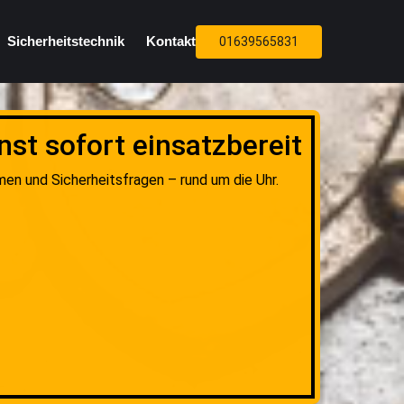
Sicherheitstechnik
Kontakt
01639565831
st sofort einsatzbereit
men und Sicherheitsfragen – rund um die Uhr.