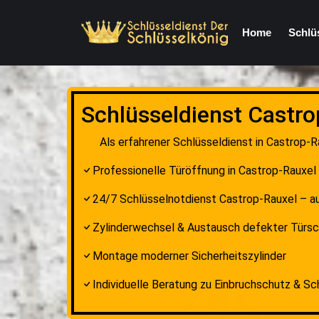
Home
Schlü
Schlüsseldienst Castro
Als erfahrener Schlüsseldienst in Castrop-R
Professionelle Türöffnung in Castrop-Rauxe
24/7 Schlüsselnotdienst Castrop-Rauxel – 
Zylinderwechsel & Austausch defekter Türsc
Montage moderner Sicherheitszylinder
Individuelle Beratung zu Einbruchschutz & S