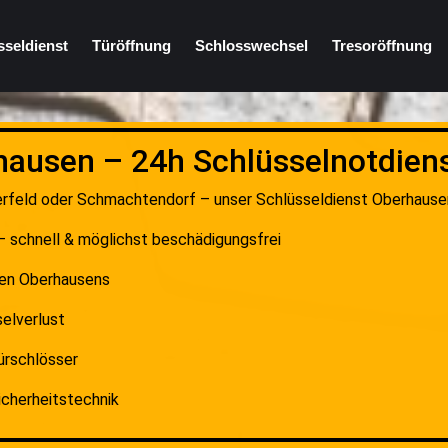
sseldienst
Türöffnung
Schlosswechsel
Tresoröffnung
hausen – 24h Schlüsselnotdienst
rfeld oder Schmachtendorf – unser Schlüsseldienst Oberhausen i
– schnell & möglichst beschädigungsfrei
ilen Oberhausens
elverlust
ürschlösser
icherheitstechnik