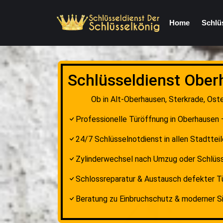
Home
Schlü
Schlüsseldienst Ober
Ob in Alt-Oberhausen, Sterkrade, Oste
Professionelle Türöffnung in Oberhausen 
24/7 Schlüsselnotdienst in allen Stadtte
Zylinderwechsel nach Umzug oder Schlüss
Schlossreparatur & Austausch defekter T
Beratung zu Einbruchschutz & moderner S