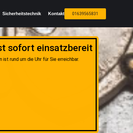
Sicherheitstechnik
Kontakt
01639565831
 sofort einsatzbereit
st rund um die Uhr für Sie erreichbar.