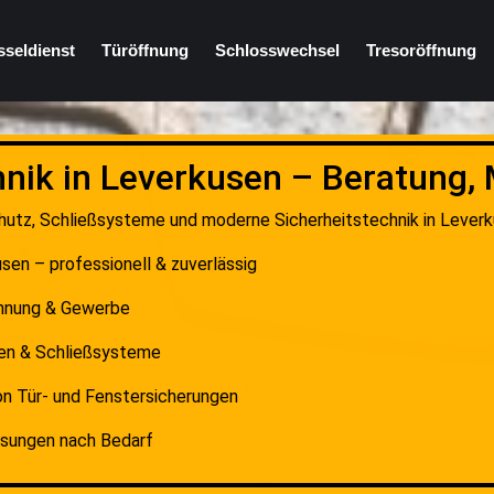
sseldienst
Türöffnung
Schlosswechsel
Tresoröffnung
hnik in Leverkusen – Beratung,
chutz, Schließsysteme und moderne Sicherheitstechnik in Leverku
sen – professionell & zuverlässig
ohnung & Gewerbe
gen & Schließsysteme
n Tür- und Fenstersicherungen
ösungen nach Bedarf