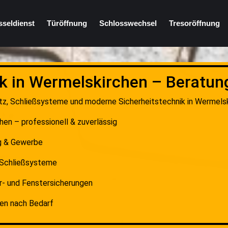
sseldienst
Türöffnung
Schlosswechsel
Tresoröffnung
ik in Wermelskirchen – Beratun
utz, Schließsysteme und moderne Sicherheitstechnik in Wermelski
hen – professionell & zuverlässig
g & Gewerbe
& Schließsysteme
- und Fenstersicherungen
gen nach Bedarf