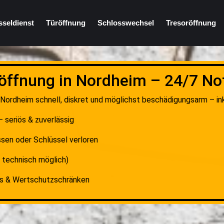
sseldienst
Türöffnung
Schlosswechsel
Tresoröffnung
öffnung in Nordheim – 24/7 No
 Nordheim schnell, diskret und möglichst beschädigungsarm – inkl
 seriös & zuverlässig
sen oder Schlüssel verloren
 technisch möglich)
es & Wertschutzschränken