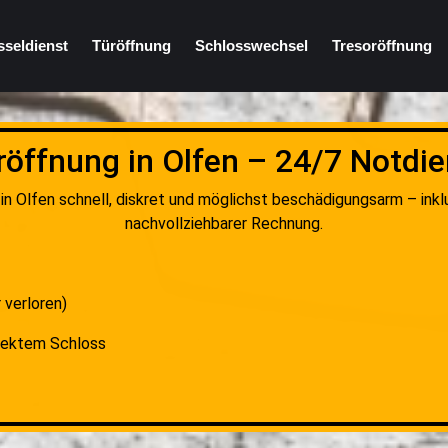
sseldienst
Türöffnung
Schlosswechsel
Tresoröffnung
röffnung in Olfen – 24/7 Notdie
in Olfen schnell, diskret und möglichst beschädigungsarm – inkl
nachvollziehbarer Rechnung.
 verloren)
fektem Schloss