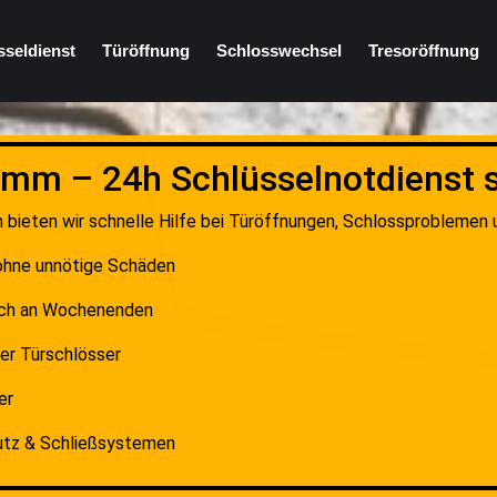
sseldienst
Türöffnung
Schlosswechsel
Tresoröffnung
mm – 24h Schlüsselnotdienst s
 bieten wir schnelle Hilfe bei Türöffnungen, Schlossproblemen u
ohne unnötige Schäden
uch an Wochenenden
er Türschlösser
er
hutz & Schließsystemen