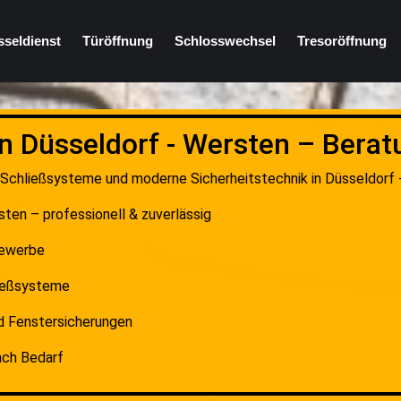
sseldienst
Türöffnung
Schlosswechsel
Tresoröffnung
in Düsseldorf - Wersten – Bera
, Schließsysteme und moderne Sicherheitstechnik in Düsseldorf -
sten – professionell & zuverlässig
Gewerbe
ließsysteme
d Fenstersicherungen
ach Bedarf