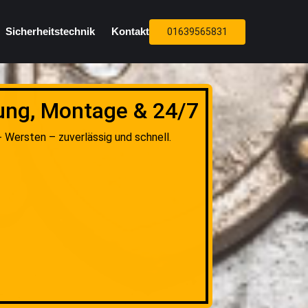
Sicherheitstechnik
Kontakt
01639565831
tung, Montage & 24/7
 Wersten – zuverlässig und schnell.