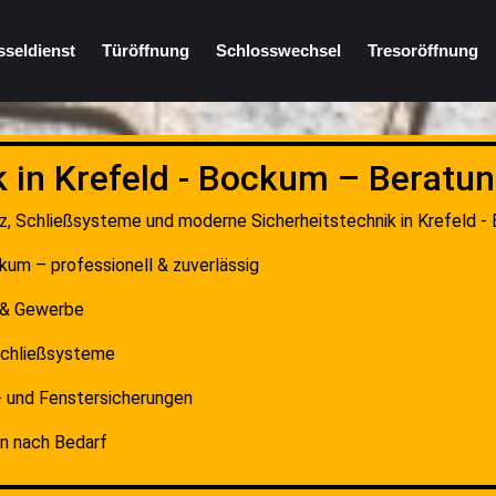
sseldienst
Türöffnung
Schlosswechsel
Tresoröffnung
k in Krefeld - Bockum – Beratu
tz, Schließsysteme und moderne Sicherheitstechnik in Krefeld - 
ckum – professionell & zuverlässig
 & Gewerbe
 Schließsysteme
 und Fenstersicherungen
en nach Bedarf