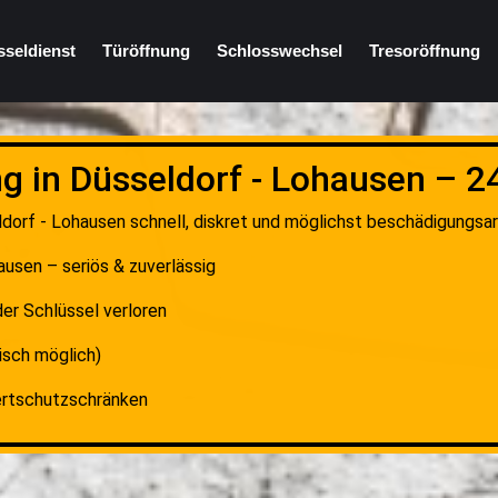
sseldienst
Türöffnung
Schlosswechsel
Tresoröffnung
g in Düsseldorf - Lohausen – 2
dorf - Lohausen schnell, diskret und möglichst beschädigungsarm
ausen – seriös & zuverlässig
er Schlüssel verloren
sch möglich)
ertschutzschränken