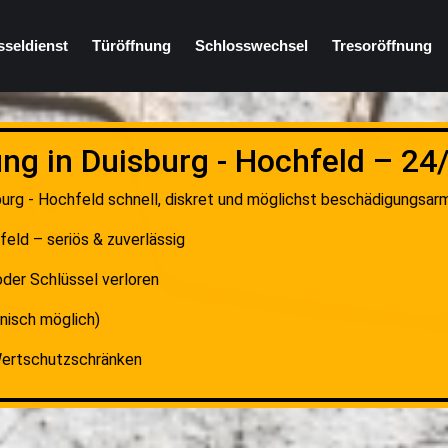
sseldienst
Türöffnung
Schlosswechsel
Tresoröffnung
ng in Duisburg - Hochfeld – 24
urg - Hochfeld schnell, diskret und möglichst beschädigungsarm 
feld – seriös & zuverlässig
der Schlüssel verloren
nisch möglich)
Wertschutzschränken