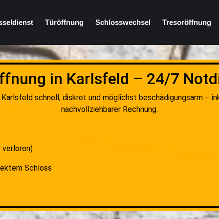
sseldienst
Türöffnung
Schlosswechsel
Tresoröffnung
ffnung in Karlsfeld – 24/7 Notd
 Karlsfeld schnell, diskret und möglichst beschädigungsarm – in
nachvollziehbarer Rechnung.
 verloren)
fektem Schloss