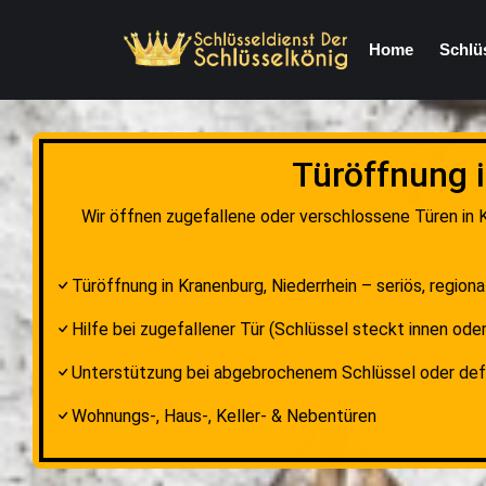
Home
Schlü
Türöffnung 
Wir öffnen zugefallene oder verschlossene Türen in K
Türöffnung in Kranenburg, Niederrhein – seriös, regiona
Hilfe bei zugefallener Tür (Schlüssel steckt innen oder
Unterstützung bei abgebrochenem Schlüssel oder de
Wohnungs-, Haus-, Keller- & Nebentüren