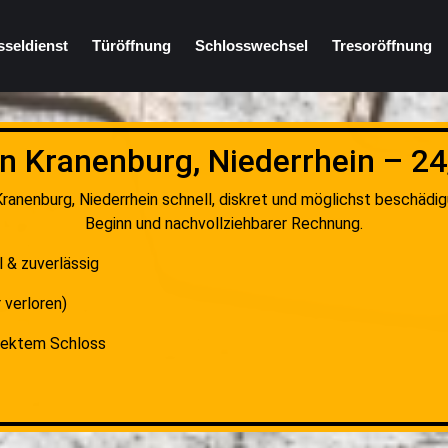
sseldienst
Türöffnung
Schlosswechsel
Tresoröffnung
in Kranenburg, Niederrhein – 24
ranenburg, Niederrhein schnell, diskret und möglichst beschädi
Beginn und nachvollziehbarer Rechnung.
l & zuverlässig
 verloren)
fektem Schloss