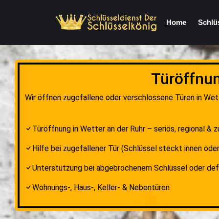
Home
Schlü
Türöffnun
Wir öffnen zugefallene oder verschlossene Türen in Wett
Türöffnung in Wetter an der Ruhr – seriös, regional & z
Hilfe bei zugefallener Tür (Schlüssel steckt innen oder
Unterstützung bei abgebrochenem Schlüssel oder de
Wohnungs-, Haus-, Keller- & Nebentüren