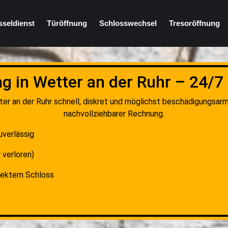
sseldienst
Türöffnung
Schlosswechsel
Tresoröffnung
g in Wetter an der Ruhr – 24/7
er an der Ruhr schnell, diskret und möglichst beschädigungsarm
nachvollziehbarer Rechnung.
uverlässig
 verloren)
fektem Schloss