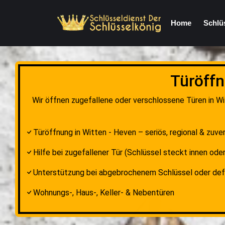
Home
Schlü
Türöffn
Wir öffnen zugefallene oder verschlossene Türen in Wi
Türöffnung in Witten - Heven – seriös, regional & zuver
Hilfe bei zugefallener Tür (Schlüssel steckt innen oder
Unterstützung bei abgebrochenem Schlüssel oder de
Wohnungs-, Haus-, Keller- & Nebentüren