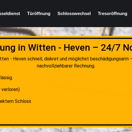
sseldienst
Türöffnung
Schlosswechsel
Tresoröffnung
ung in Witten - Heven – 24/7 N
tten - Heven schnell, diskret und möglichst beschädigungsarm –
nachvollziehbarer Rechnung.
lässig
 verloren)
fektem Schloss