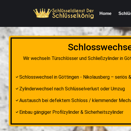
Home
Schlü
Schlosswechsel
Wir wechseln Türschlösser und Schließzylinder in Göt
Schlosswechsel in Göttingen - Nikolausberg – seriös &
Zylinderwechsel nach Schlüsselverlust oder Umzug
Austausch bei defektem Schloss / klemmender Mech
Einbau gängiger Profilzylinder & Sicherheitszylinder