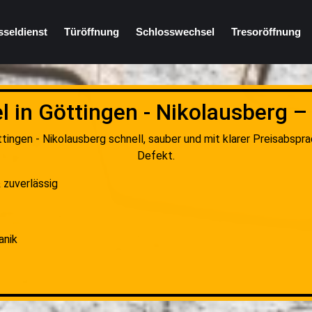
sseldienst
Türöffnung
Schlosswechsel
Tresoröffnung
 in Göttingen - Nikolausberg –
tingen - Nikolausberg schnell, sauber und mit klarer Preisabspra
Defekt.
 zuverlässig
anik