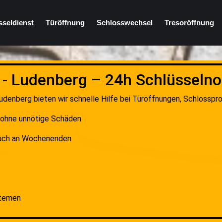
sseldienst
Türöffnung
Schlosswechsel
Tresoröffnung
 - Ludenberg – 24h Schlüsselnot
Ludenberg bieten wir schnelle Hilfe bei Türöffnungen, Schlosspr
g ohne unnötige Schäden
auch an Wochenenden
stemen