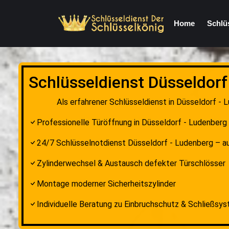
Home
Schlü
Schlüsseldienst Düsseldorf
Als erfahrener Schlüsseldienst in Düsseldorf - 
Professionelle Türöffnung in Düsseldorf - Ludenber
24/7 Schlüsselnotdienst Düsseldorf - Ludenberg – 
Zylinderwechsel & Austausch defekter Türschlösser
Montage moderner Sicherheitszylinder
Individuelle Beratung zu Einbruchschutz & Schließsy