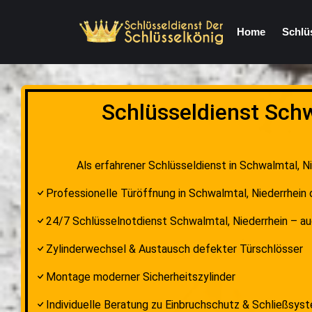
Home
Schlü
Schlüsseldienst Schw
Als erfahrener Schlüsseldienst in Schwalmtal, N
Professionelle Türöffnung in Schwalmtal, Niederrhein
24/7 Schlüsselnotdienst Schwalmtal, Niederrhein – 
Zylinderwechsel & Austausch defekter Türschlösser
Montage moderner Sicherheitszylinder
Individuelle Beratung zu Einbruchschutz & Schließsys