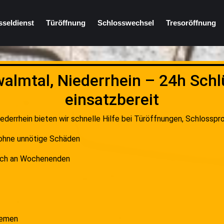
sseldienst
Türöffnung
Schlosswechsel
Tresoröffnung
almtal, Niederrhein – 24h Schl
einsatzbereit
iederrhein bieten wir schnelle Hilfe bei Türöffnungen, Schlosspr
 ohne unnötige Schäden
auch an Wochenenden
temen