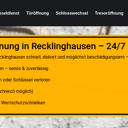
sseldienst
Türöffnung
Schlosswechsel
Tresoröffnung
nung in Recklinghausen – 24/7
cklinghausen schnell, diskret und möglichst beschädigungsarm – i
n – seriös & zuverlässig
n oder Schlüssel verloren
chnisch möglich)
& Wertschutzschränken